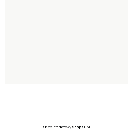
Moje zamówienia
Przechowalnia
Ustawienia konta
Ustawienia plików cookies
INFORMACJE
O nas
Kontakt i dane firmy
Kontakt
Blog
© 2026 Baby Concept — Wszystkie prawa zastrzeżone.
Szablon NØRD Storefront
Sklep internetowy
Shoper.pl