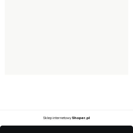
Ustawienia konta
Ustawienia plików cookies
INFORMACJE
O nas
Kontakt i dane firmy
Kontakt
Blog
© 2026 Baby Concept — Wszystkie prawa zastrzeżone.
Szablon NØRD Storefront
Sklep internetowy
Shoper.pl